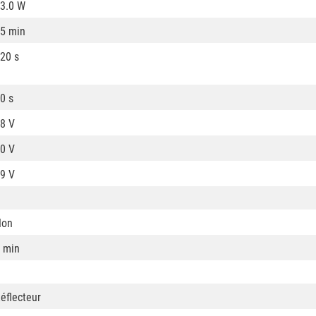
3.0 W
5 min
20 s
0 s
8 V
0 V
9 V
Non
 min
éflecteur