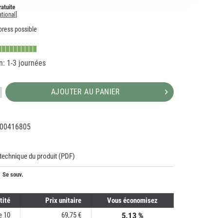
ratuite
ational
]
ress possible
n: 1-3 journées
AJOUTER AU PANIER
00416805
89782
607
 technique du produit (PDF)
Se souv.
tité
Prix unitaire
Vous économisez
de
10
69,75 €
5.13 %