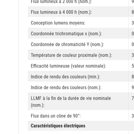
Flux lumineux à 2 000 h (nom.):
9
Flux lumineux à 4 000 h (nom.):
8
Conception lumens moyens:
3
Coordonnée trichromatique x (nom.):
0
Coordonnée de chromaticité Y (nom.):
0
Température de couleur proximale (nom.):
3
Efficacité lumineuse (valeur nominale):
5
Indice de rendu des couleurs (min.):
8
Indice de rendu des couleurs (nom.):
9
LLMF à la fin de la durée de vie nominale
7
(nom.):
Flux dans un cône de 90°:
3
Caractéristiques électriques