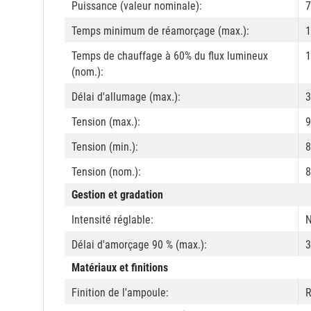
Puissance (valeur nominale):
7
Temps minimum de réamorçage (max.):
1
Temps de chauffage à 60% du flux lumineux
1
(nom.):
Délai d'allumage (max.):
3
Tension (max.):
9
Tension (min.):
8
Tension (nom.):
8
Gestion et gradation
Intensité réglable:
Délai d'amorçage 90 % (max.):
3
Matériaux et finitions
Finition de l'ampoule:
R