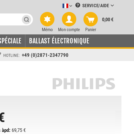
SERVICE/AIDE
Leuchtmittel-Verkauf französisch
0,00 €
Mémo
Mon compte
Panier
SPÉCIALE
BALLAST ÉLECTRONIQUE
+49 (0)2871-2347790
HOTLINE:
€
 àpd:
69,75 €