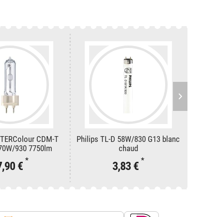
STERColour CDM-T
Philips TL-D 58W/830 G13 blanc
OSRA
 70W/930 7750lm
chaud
36
*
*
7,90 €
3,83 €