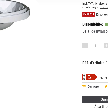
incl. TVA,
livraison g
en Allemagne [
Intern
Envoi exp
Disponibilité:
Délai de livraiso
Réf. d’article:
1
EAN:
MPN:
87182916
1010002
Fiche
Comparer
Quan
À partir 