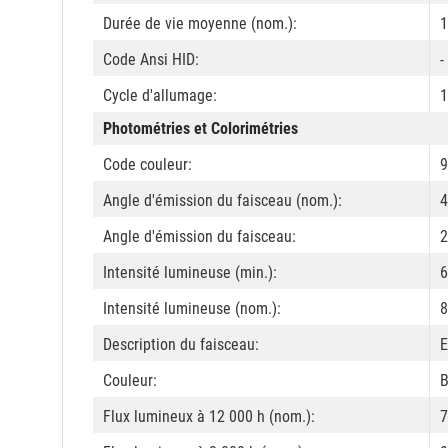
Durée de vie moyenne (nom.):
1
Code Ansi HID:
-
Cycle d'allumage:
Photométries et Colorimétries
Code couleur:
9
Angle d'émission du faisceau (nom.):
4
Angle d'émission du faisceau:
2
Intensité lumineuse (min.):
6
Intensité lumineuse (nom.):
8
Description du faisceau:
E
Couleur:
B
Flux lumineux à 12 000 h (nom.):
7