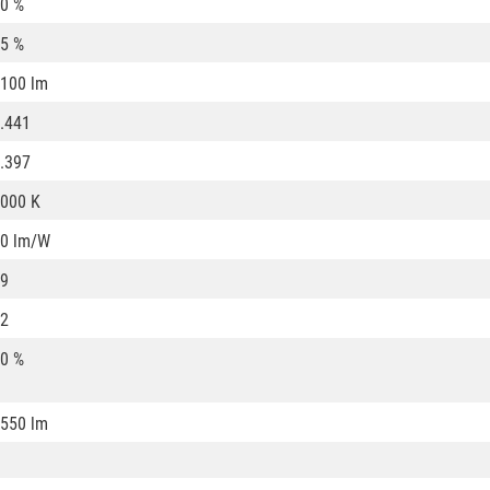
0 %
5 %
100 lm
.441
.397
000 K
0 lm/W
9
2
0 %
550 lm