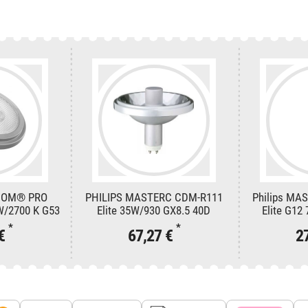
HOM® PRO
PHILIPS MASTERC CDM-R111
Philips MA
 W/2700 K G53
Elite 35W/930 GX8.5 40D
Elite G12
*
*
 €
67,27 €
2