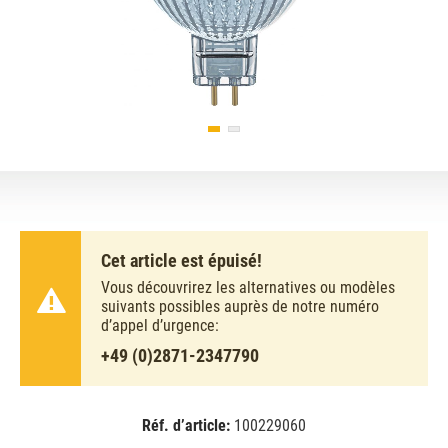
Cet article est épuisé!
Vous découvrirez les alternatives ou modèles
suivants possibles auprès de notre numéro
d’appel d’urgence:
+49 (0)2871-2347790
Réf. d’article:
100229060
EAN:
MPN:
4058075796652
796652