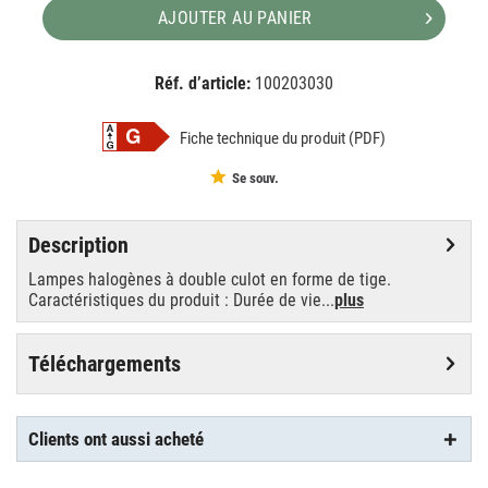
AJOUTER AU PANIER
Réf. d’article:
100203030
EAN:
MPN:
4008321928078
928078
Fiche technique du produit (PDF)
Se souv.
Description
Lampes halogènes à double culot en forme de tige.
Caractéristiques du produit : Durée de vie...
plus
Téléchargements
Clients ont aussi acheté