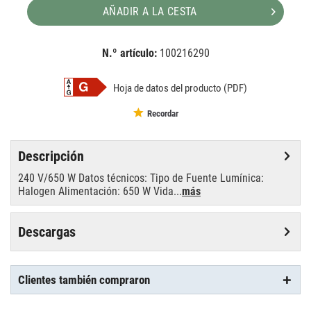
AÑADIR A LA CESTA
N.º artículo:
100216290
EAN:
MPN:
4008321638076
80751O
Hoja de datos del producto (PDF)
Recordar
Descripción
240 V/650 W Datos técnicos: Tipo de Fuente Lumínica:
Halogen Alimentación: 650 W Vida...
más
Descargas
Clientes también compraron