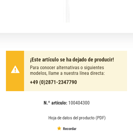
¡Este artículo se ha dejado de producir!
Para conocer alternativas o siguientes
modelos, llame a nuestra línea directa:
+49 (0)2871-2347790
N.º artículo:
100404300
EAN:
MPN:
8711500639608
639608
Hoja de datos del producto (PDF)
Recordar