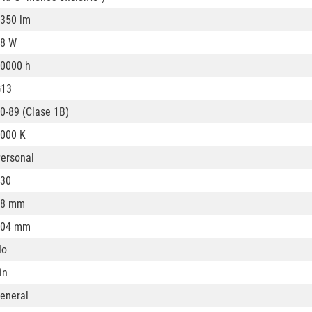
350 lm
8 W
0000 h
G13
0-89 (Clase 1B)
000 K
ersonal
30
28 mm
604 mm
No
in
eneral