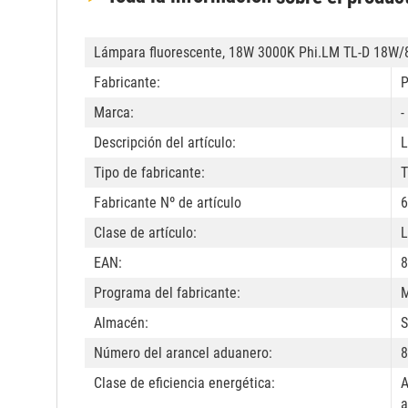
Lámpara fluorescente, 18W 3000K Phi.LM TL-D 18W/
Fabricante:
P
Marca:
-
Descripción del artículo:
L
Tipo de fabricante:
T
Fabricante Nº de artículo
6
Clase de artículo:
L
EAN:
8
Programa del fabricante:
M
Almacén:
S
Número del arancel aduanero:
8
Clase de eficiencia energética:
A
a