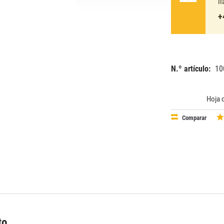
l
+
N.º artículo:
10
EAN:
MPN:
87115006
631657
Hoja 
Comparar
to