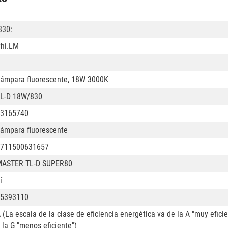
830:
hi.LM
ámpara fluorescente, 18W 3000K
L-D 18W/830
3165740
ámpara fluorescente
711500631657
ASTER TL-D SUPER80
í
5393110
 (La escala de la clase de eficiencia energética va de la A "muy efici
 la G "menos eficiente")