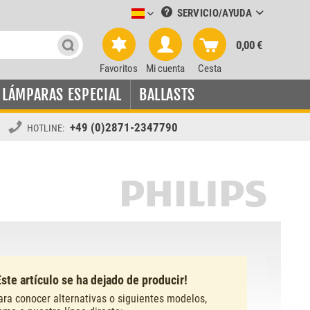
SERVICIO/AYUDA
Leuchtmittel-Verkauf spanisch
0,00 €
Favoritos
Mi cuenta
Cesta
LÁMPARAS ESPECIAL
BALLASTS
+49 (0)2871-2347790
HOTLINE:
Este artículo se ha dejado de producir!
ara conocer alternativas o siguientes modelos,