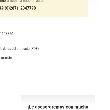
lame a nuestra línea directa:
49 (0)2871-2347790
0407760
31657
de datos del producto (PDF)
Recordar
¡Le asesoraremos con mucho