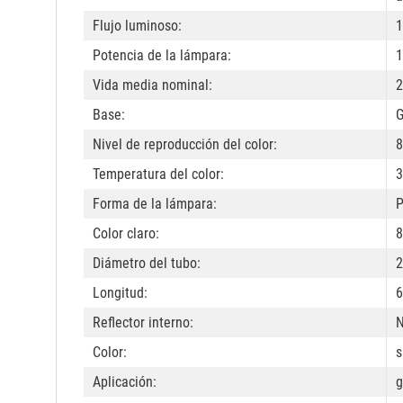
Flujo luminoso:
1
Potencia de la lámpara:
1
Vida media nominal:
2
Base:
Nivel de reproducción del color:
8
Temperatura del color:
3
Forma de la lámpara:
P
Color claro:
8
Diámetro del tubo:
Longitud:
Reflector interno:
Color:
s
Aplicación:
g