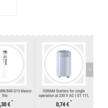
 58W/840 G13 blanco
OSRAM Starters for single
Philip
frío
operation at 230 V AC ( ST 111,
E
ST 171, ST 173) 111 LONGLIFE
*
*
,30 €
0,74 €