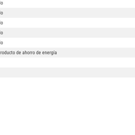
No
No
No
No
No
roducto de ahorro de energía