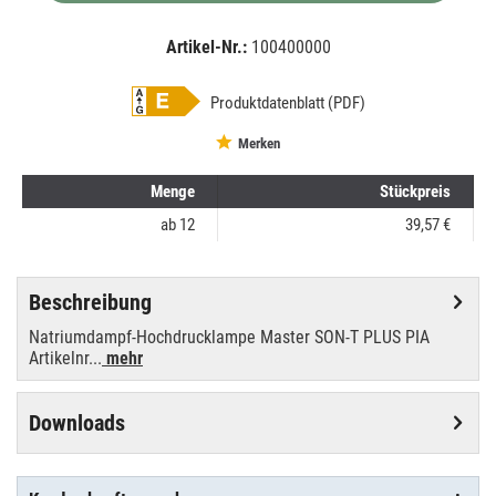
Artikel-Nr.:
100400000
EAN:
MPN:
8711500179883
03-17988315
Produktdatenblatt (PDF)
Merken
Menge
Stückpreis
ab
12
39,57 €
Beschreibung
Natriumdampf-Hochdrucklampe Master SON-T PLUS PIA
Artikelnr...
mehr
Downloads