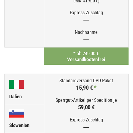
419,00 €)
(max.
—
—
*
ab 249,00 €
Versandkostenfrei
15,90 €
*
Italien
59,00 €
Slowenien
—