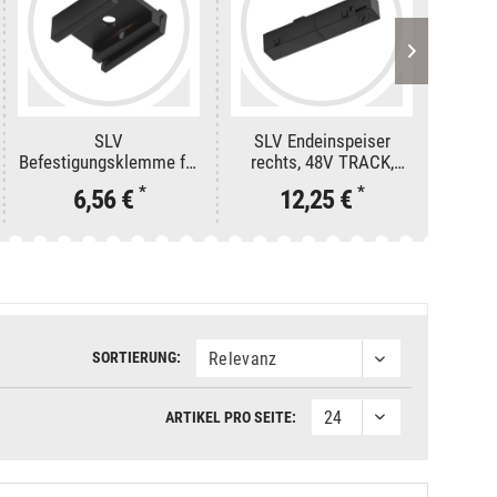
SLV
SLV Endeinspeiser
SLV 3
Befestigungsklemme für
rechts, 48V TRACK,
48V 
48V TRACK, schwarz
schwarz, DALI
*
*
6,56 €
12,25 €
SORTIERUNG:
ARTIKEL PRO SEITE: