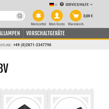
SERVICE/HILFE
Leuchtmittel-Verkauf deutsch
0,00 €
Merkzettel
Mein Konto
Warenkorb
ALLAMPEN
VORSCHALTGERÄTE
+49 (0)2871-2347790
OTLINE:
8V