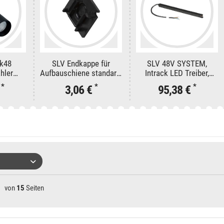
ck48
SLV Endkappe für
SLV 48V SYSTEM,
hler
Aufbauschiene standard,
Intrack LED Treiber,
0°, 48V
48V TRACK, schwarz
48VDC, 100 W, inkl. 300
*
*
*
€
3,06 €
95,38 €
RI90
cm Anschlusskabel für
220-240VAC
von
15
Seiten