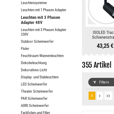
Leuchtensysteme
Leuchten mit 1 Phasen Adapter
Leuchten mit 3 Phasen
Adapter 48V
Leuchten mit 3 Phasen Adapter
ISOLED Tra
230V
Schienenstra
Outdoor Scheinwerfer
schwarz, 16W, 3
43,25 
DC, 3000K, C
Fluter
Feuchtraum-Wannenleuchten
Dekobeleuchtung
355
Artikel
Dekoratives-Licht
Display- und Stableuchten
Filtern
LED Scheinwerfer
Theater Scheinwerfer
1
PAR Scheinwerfer
ARRI Scheinwerfer
Farbfolien und Filter