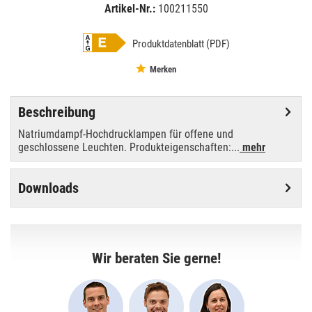
Artikel-Nr.:
100211550
EAN:
MPN:
4050300024394
024394
Produktdatenblatt (PDF)
Merken
Beschreibung
Natriumdampf-Hochdrucklampen für offene und
geschlossene Leuchten. Produkteigenschaften:...
mehr
Downloads
Wir beraten Sie gerne!