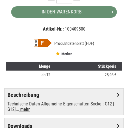
IN DEN WARENKORB
Artikel-Nr.:
100409500
EAN:
MPN:
8727900871692
8727900871692
Produktdatenblatt (PDF)
Merken
Menge
Stückpreis
ab
12
25,98 €
Beschreibung
Technische Daten Allgemeine Eigenschaften Sockel: G12 [
G12]...
mehr
Downloads