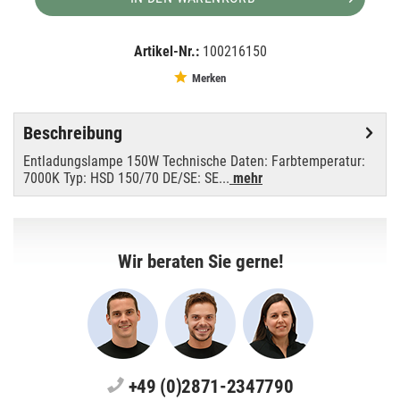
Artikel-Nr.:
100216150
EAN:
MPN:
4008321625847
80940
Merken
Beschreibung
Entladungslampe 150W Technische Daten: Farbtemperatur:
7000K Typ: HSD 150/70 DE/SE: SE...
mehr
Wir beraten Sie gerne!
+49 (0)2871-2347790