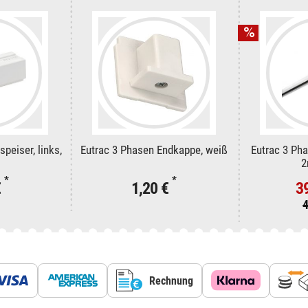
peiser, links,
Eutrac 3 Phasen Endkappe, weiß
Eutrac 3 Ph
2
*
*
€
1,20 €
3
4
Rechnung