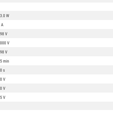
3.0 W
 A
98 V
000 V
98 V
5 min
0 s
0 V
0 V
5 V