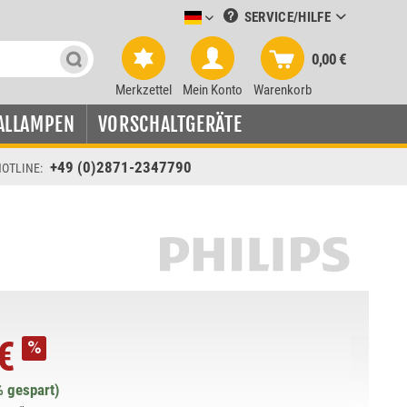
SERVICE/HILFE
Leuchtmittel-Verkauf deutsch
0,00 €
Merkzettel
Mein Konto
Warenkorb
ALLAMPEN
VORSCHALTGERÄTE
+49 (0)2871-2347790
OTLINE:
€
% gespart)