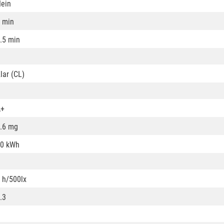
ein
 min
.5 min
lar (CL)
A+
.6 mg
0 kWh
 h/500lx
.3