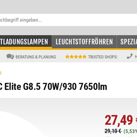
NTLADUNGSLAMPEN
LEUCHTSTOFFRÖHREN
SPEZI
H
BERATUNG & PLANUNG
TRUSTED SHOPS
:
5
 Elite G8.5 70W/930 7650lm
27,49 
29,10 €
(5,53