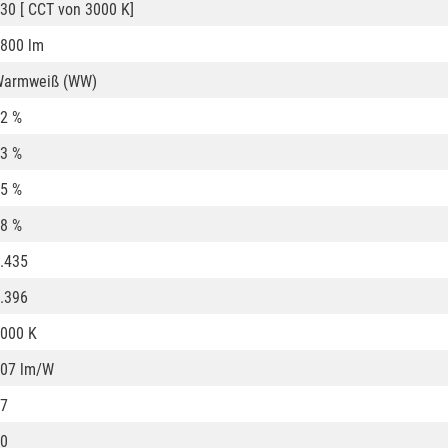
30 [ CCT von 3000 K]
800 lm
Warmweiß (WW)
2 %
3 %
5 %
8 %
.435
.396
000 K
07 lm/W
7
0