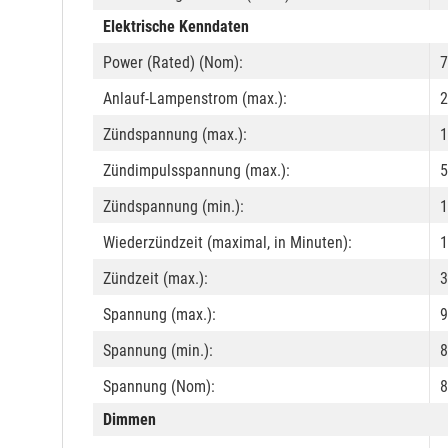
Elektrische Kenndaten
Power (Rated) (Nom):
7
Anlauf-Lampenstrom (max.):
2
Zündspannung (max.):
1
Zündimpulsspannung (max.):
5
Zündspannung (min.):
1
Wiederzündzeit (maximal, in Minuten):
1
Zündzeit (max.):
3
Spannung (max.):
9
Spannung (min.):
8
Spannung (Nom):
8
Dimmen