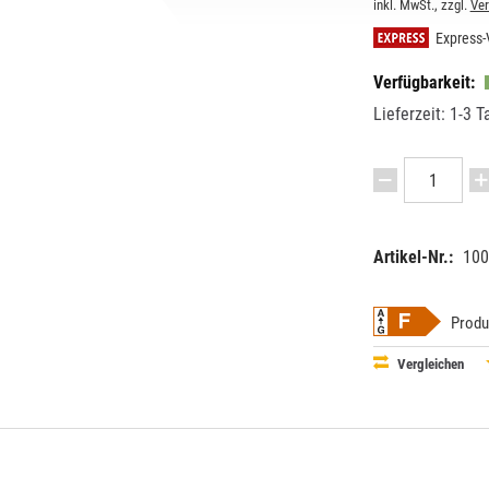
inkl. MwSt., zzgl.
Ve
Express-
Verfügbarkeit:
Lieferzeit: 1-3 T
Artikel-Nr.:
100
EAN:
MPN:
87279009
8727900
Produ
Vergleichen