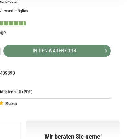
rsandkosten
Versand möglich
age
IN DEN WARENKORB
409890
11534
911534
ktdatenblatt (PDF)
Merken
Wir beraten Sie gerne!