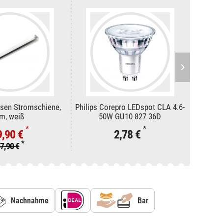
asen Stromschiene,
Philips Corepro LEDspot CLA 4.6-
PHIL
m, weiß
50W GU10 827 36D
El
*
*
9,90 €
2,78 €
*
7,90 €
Nachnahme
Bar