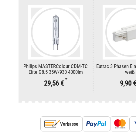
Philips MASTERColour CDM-TC
Eutrac 3 Phasen Eins
Elite G8.5 35W/930 4000lm
weiß
*
29,56 €
9,90 
Vorkasse