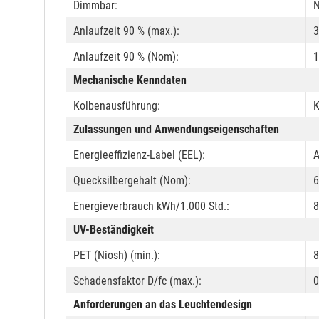
Dimmbar:
N
Anlaufzeit 90 % (max.):
3
Anlaufzeit 90 % (Nom):
1
Mechanische Kenndaten
Kolbenausführung:
K
Zulassungen und Anwendungseigenschaften
Energieeffizienz-Label (EEL):
Quecksilbergehalt (Nom):
6
Energieverbrauch kWh/1.000 Std.:
8
UV-Beständigkeit
PET (Niosh) (min.):
8
Schadensfaktor D/fc (max.):
0
Anforderungen an das Leuchtendesign