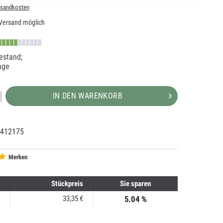
rsandkosten
Versand möglich
estand;
age
IN DEN WARENKORB
412175
63299
0
Merken
Stückpreis
Sie sparen
33,35 €
5.04 %