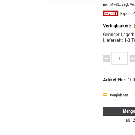
inkl. MwSt., zzgl.
Ve
Express-
Verfügbarkeit:
Geringer Lagerb
Lieferzeit: 1-3 T
Artikel-Nr.:
100
EAN:
MPN:
87182911
1632990
Vergleichen
Menge
ab
12