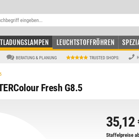
NTLADUNGSLAMPEN
LEUCHTSTOFFRÖHREN
SPEZI
H
BERATUNG & PLANUNG
TRUSTED SHOPS
:
5
ERColour Fresh G8.5
35,12 
Staffelpreise ab