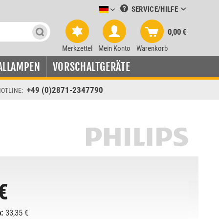
SERVICE/HILFE
Leuchtmittel-Verkauf deutsch
0,00 €
Merkzettel
Mein Konto
Warenkorb
ALLAMPEN
VORSCHALTGERÄTE
+49 (0)2871-2347790
OTLINE:
€
:
33,35 €