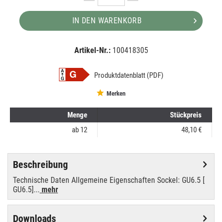
IN DEN WARENKORB
Artikel-Nr.:
100418305
EAN:
MPN:
8727900890839
890839
Produktdatenblatt (PDF)
Merken
Menge
Stückpreis
ab
12
48,10 €
Beschreibung
Technische Daten Allgemeine Eigenschaften Sockel: GU6.5 [
GU6.5]...
mehr
Downloads