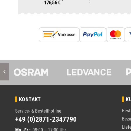
*
176,56 €
Vorkasse
KONTAKT
K
Best
Service- & Bestellhotline:
+49 (0)2871-2347790
Beza
Lief
Mo.-Fr.:
08:00 – 17:00 Uhr