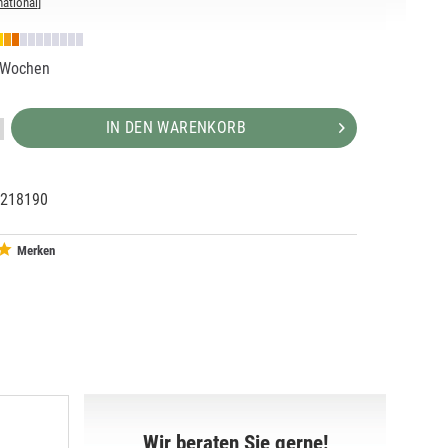
national
]
2 Wochen
IN DEN WARENKORB
218190
95431
Merken
Wir beraten Sie gerne!