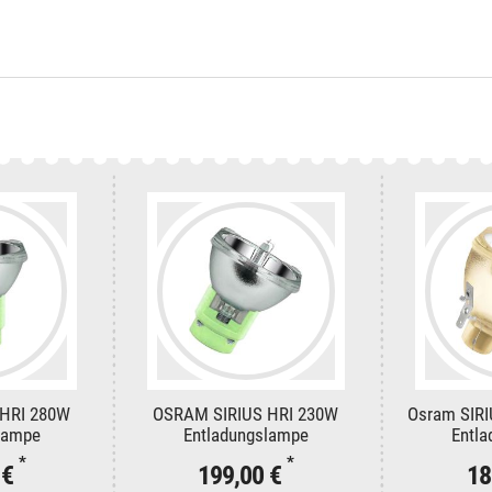
HRI 280W
OSRAM SIRIUS HRI 230W
Osram SIRI
lampe
Entladungslampe
Entl
*
*
 €
199,00 €
18