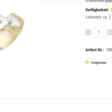
in Deutschland [
Inter
Verfügbarkeit:
Lieferzeit: ca. 
Artikel-Nr.:
100
EAN:
MPN:
40528991
95431
Vergleichen