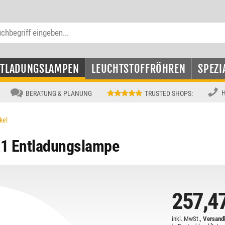
NTLADUNGSLAMPEN
LEUCHTSTOFFRÖHREN
SPEZI
H
BERATUNG & PLANUNG
TRUSTED SHOPS
:
kel
X1 Entladungslampe
257,4
inkl. MwSt.,
Versandk