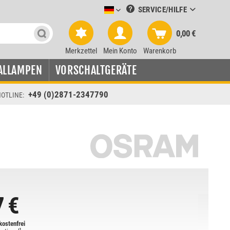
SERVICE/HILFE
Leuchtmittel-Verkauf deutsch
0,00 €
Merkzettel
Mein Konto
Warenkorb
ALLAMPEN
VORSCHALTGERÄTE
+49 (0)2871-2347790
OTLINE:
7 €
ostenfrei