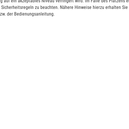
g auf ein akzeptables Niveau verringert wird. Im Falle des Platzens e
 Sicherheitsregeln zu beachten. Nähere Hinweise hierzu erhalten Sie
zw. der Bedienungsanleitung.