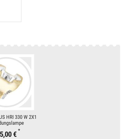
US HRI 330 W 2X1
adungslampe
*
5,00 €