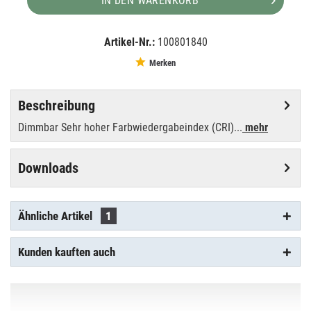
IN DEN WARENKORB
Artikel-Nr.:
100801840
EAN:
MPN:
4026397143553
88464005
Merken
Beschreibung
Dimmbar Sehr hoher Farbwiedergabeindex (CRI)...
mehr
Downloads
Ähnliche Artikel
1
Kunden kauften auch