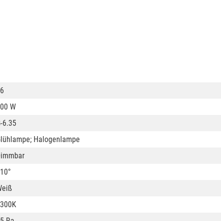
6
00 W
-6.35
lühlampe; Halogenlampe
Dimmbar
10°
eiß
3300K
5 Ra