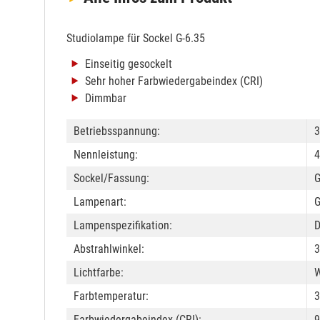
Studiolampe für Sockel G-6.35
Einseitig gesockelt
Sehr hoher Farbwiedergabeindex (CRI)
Dimmbar
Betriebsspannung:
3
Nennleistung:
4
Sockel/Fassung:
G
Lampenart:
G
Lampenspezifikation:
Abstrahlwinkel:
3
Lichtfarbe:
W
Farbtemperatur:
Farbwiedergabeindex (CRI):
9