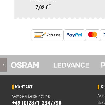
*
7,02 €
Vorkasse
KONTAKT
K
Best
Service- & Bestellhotline:
+49 (0)2871-2347790
Beza