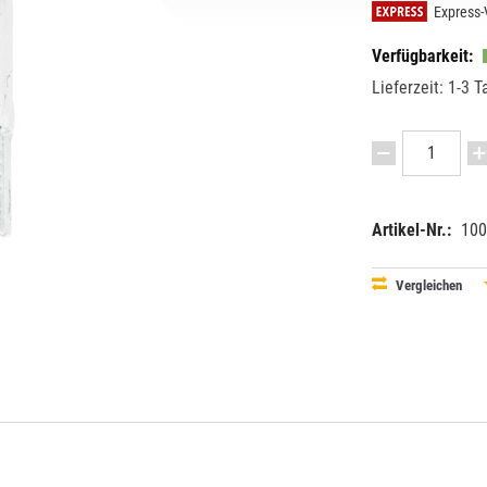
Express-
Verfügbarkeit:
Lieferzeit: 1-3 T
Artikel-Nr.:
100
EAN:
MPN:
40263971
8829100
Vergleichen