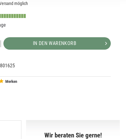
Versand möglich
age
IN DEN WARENKORB
801625
02031
5
Merken
Wir beraten Sie gerne!