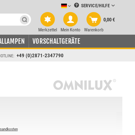
SERVICE/HILFE
Leuchtmittel-Verkauf deutsch
0,00 €
Merkzettel
Mein Konto
Warenkorb
ALLAMPEN
VORSCHALTGERÄTE
+49 (0)2871-2347790
OTLINE:
rsandkosten