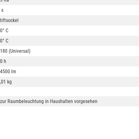
 s
tiftsockel
0° C
0° C
180 (Universal)
0 h
4500 lm
,01 kg
ht zur Raumbeleuchtung in Haushalten vorgesehen