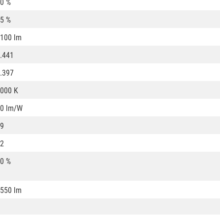
0 %
5 %
100 lm
.441
.397
000 K
0 lm/W
9
2
0 %
550 lm