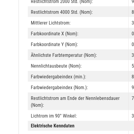
Restlichtstrom 2000 Std. (Nom):
9
Restlichtstrom 4000 Std. (Nom):
8
Mittlerer Lichtstrom:
3
Farbkoordinate X (Nom):
0
Farbkoordinate Y (Nom):
0
Ähnlichste Farbtemperatur (Nom):
3
Nennlichtausbeute (Nom):
5
Farbwiedergabeindex (min.):
8
Farbwiedergabeindex (Nom.):
9
Restlichtstrom am Ende der Nennlebensdauer
7
(Nom):
Lichtrom im 90° Winkel:
3
Elektrische Kenndaten