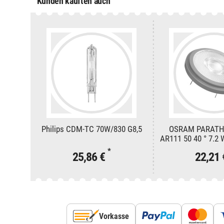
Kunden kauften auch
Philips CDM-TC 70W/830 G8,5
OSRAM PARAT
AR111 50 40 ° 7.2
*
25,86 €
22,21
Vorkasse