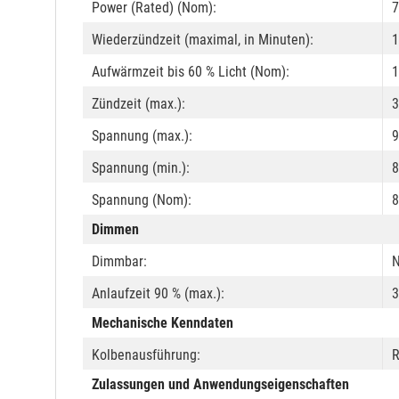
Power (Rated) (Nom):
7
Wiederzündzeit (maximal, in Minuten):
1
Aufwärmzeit bis 60 % Licht (Nom):
1
Zündzeit (max.):
3
Spannung (max.):
9
Spannung (min.):
8
Spannung (Nom):
8
Dimmen
Dimmbar:
N
Anlaufzeit 90 % (max.):
3
Mechanische Kenndaten
Kolbenausführung:
R
Zulassungen und Anwendungseigenschaften