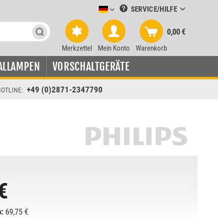
SERVICE/HILFE
Leuchtmittel-Verkauf deutsch
0,00 €
Merkzettel
Mein Konto
Warenkorb
ALLAMPEN
VORSCHALTGERÄTE
+49 (0)2871-2347790
OTLINE:
€
:
69,75 €