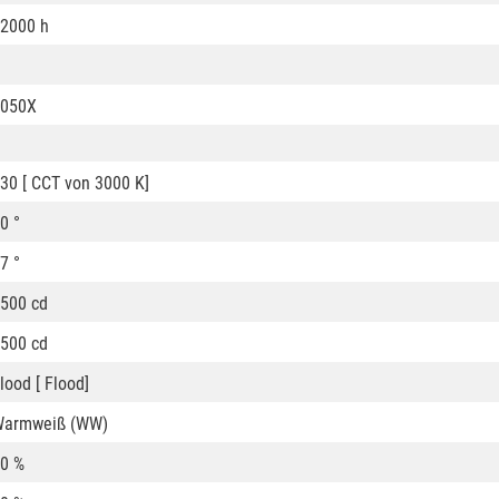
2000 h
1050X
30 [ CCT von 3000 K]
0 °
7 °
500 cd
500 cd
lood [ Flood]
Warmweiß (WW)
0 %