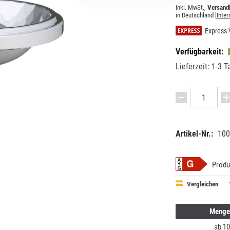
inkl. MwSt.,
Versandk
in Deutschland [
Inter
Express-
Verfügbarkeit:
Lieferzeit: 1-3 T
Artikel-Nr.:
100
EAN:
MPN:
87182916
1010002
Produ
Vergleichen
Menge
ab
10