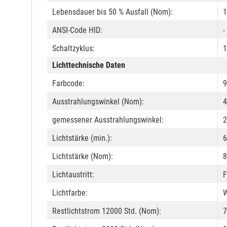
Lebensdauer bis 50 % Ausfall (Nom):
1
ANSI-Code HID:
-
Schaltzyklus:
Lichttechnische Daten
Farbcode:
9
Ausstrahlungswinkel (Nom):
4
gemessener Ausstrahlungswinkel:
2
Lichtstärke (min.):
6
Lichtstärke (Nom):
8
Lichtaustritt:
F
Lichtfarbe:
Restlichtstrom 12000 Std. (Nom):
7