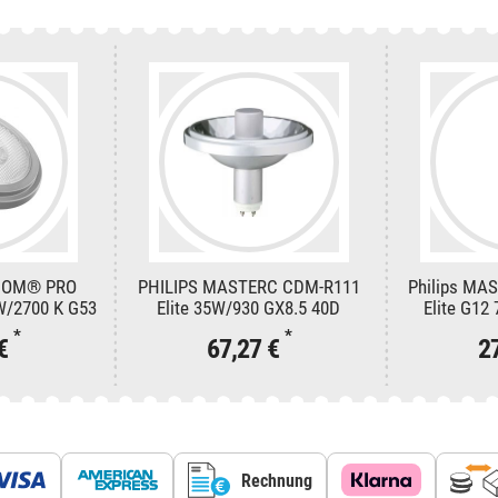
HOM® PRO
PHILIPS MASTERC CDM-R111
Philips MA
 W/2700 K G53
Elite 35W/930 GX8.5 40D
Elite G12
*
*
 €
67,27 €
2
Rechnung