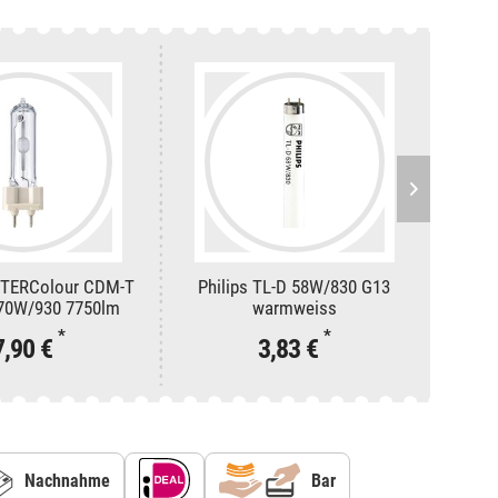
STERColour CDM-T
Philips TL-D 58W/830 G13
Osram
 70W/930 7750lm
warmweiss
*
*
7,90 €
3,83 €
Nachnahme
Bar