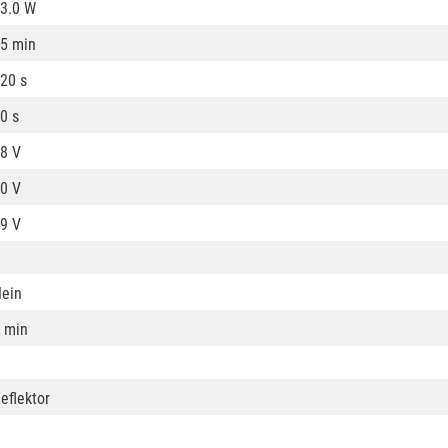
3.0 W
5 min
20 s
0 s
8 V
0 V
9 V
ein
 min
eflektor