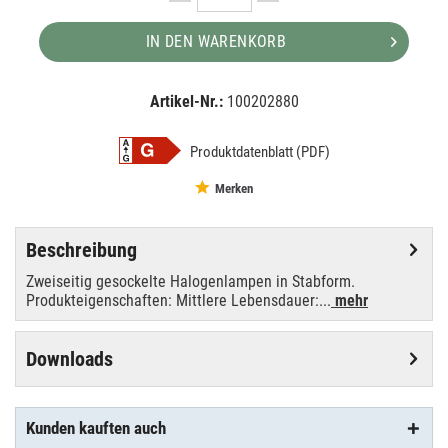
IN DEN WARENKORB
Artikel-Nr.:
100202880
EAN:
MPN:
4050300004181
004181
Produktdatenblatt (PDF)
Merken
Beschreibung
Zweiseitig gesockelte Halogenlampen in Stabform.
Produkteigenschaften: Mittlere Lebensdauer:...
mehr
Downloads
Kunden kauften auch