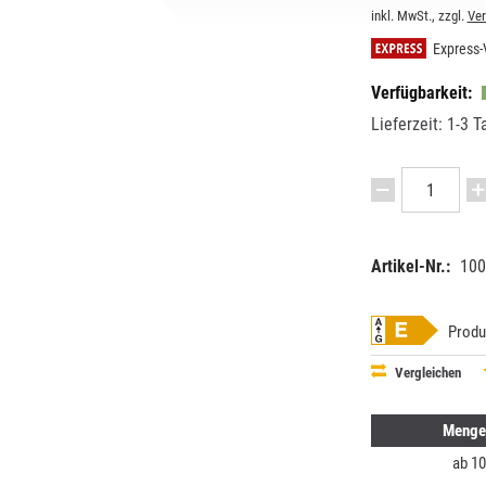
inkl. MwSt., zzgl.
Ve
Express-
Verfügbarkeit:
Lieferzeit: 1-3 T
Artikel-Nr.:
100
EAN:
MPN:
87186967
03-73976
Produ
Vergleichen
Menge
ab
10