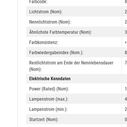
Farbcode:
8
Lichtstrom (Nom):
2
Nennlichtstrom (Nom):
2
Ähnlichste Farbtemperatur (Nom):
3
Farbkonsistenz:
<
Farbwiedergabeindex (Nom.):
8
Restlichtstrom am Ende der Nennlebensdauer
7
(Nom):
Elektrische Kenndaten
Power (Rated) (Nom):
1
Lampenstrom (max.):
Lampenstrom (min.):
Startzeit (Nom):
0