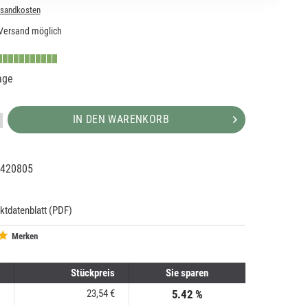
rsandkosten
Versand möglich
age
IN DEN WARENKORB
420805
39761
100
ktdatenblatt (PDF)
Merken
Stückpreis
Sie sparen
23,54 €
5.42 %