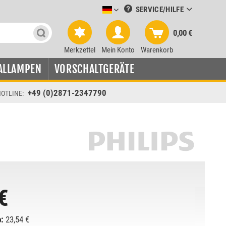
SERVICE/HILFE
Leuchtmittel-Verkauf deutsch
0,00 €
Merkzettel
Mein Konto
Warenkorb
ALLAMPEN
VORSCHALTGERÄTE
+49 (0)2871-2347790
OTLINE:
€
:
23,54 €