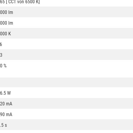
65 [ CCT von 6500 K]
000 lm
000 lm
000 K
6
3
0 %
6.5 W
420 mA
290 mA
.5 s