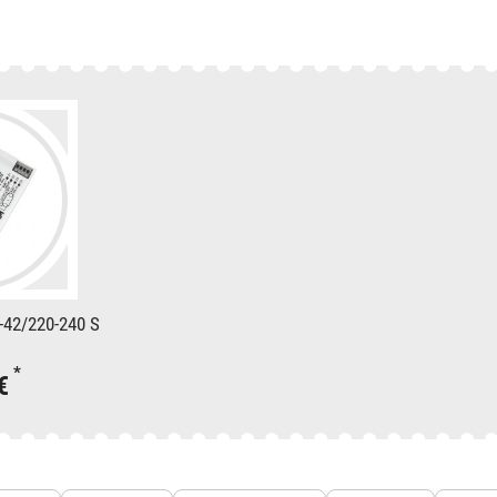
42/220-240 S
*
 €