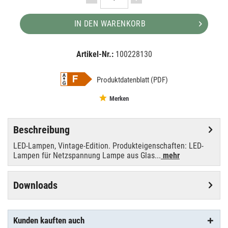
IN DEN WARENKORB
Artikel-Nr.:
100228130
EAN:
MPN:
4058075290815
290815
Produktdatenblatt (PDF)
Merken
Beschreibung
LED-Lampen, Vintage-Edition. Produkteigenschaften: LED-
Lampen für Netzspannung Lampe aus Glas...
mehr
Downloads
Kunden kauften auch