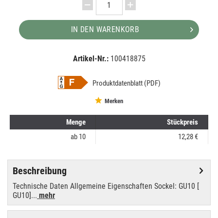
IN DEN WARENKORB
Artikel-Nr.:
100418875
EAN:
MPN:
8718696707715
707715
Produktdatenblatt (PDF)
Merken
Menge
Stückpreis
ab
10
12,28 €
Beschreibung
Technische Daten Allgemeine Eigenschaften Sockel: GU10 [
GU10]...
mehr