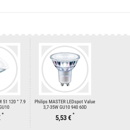
 51 120 ° 7.9
Philips MASTER LEDspot Value
GU10
3,7-35W GU10 940 60D
*
*
€
5,53 €