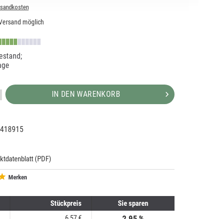
rsandkosten
Versand möglich
estand;
age
IN DEN WARENKORB
418915
07777
ktdatenblatt (PDF)
Merken
Stückpreis
Sie sparen
6,57 €
2.95 %