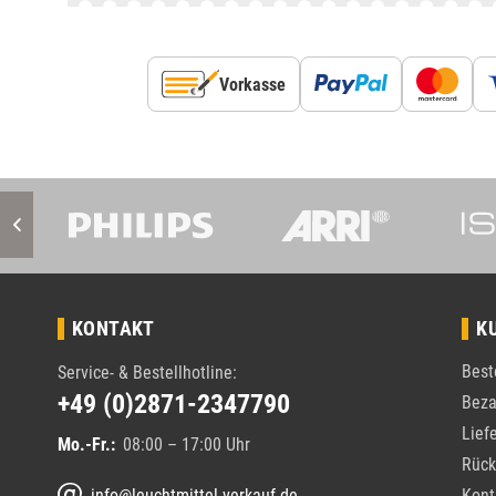
Vorkasse
KONTAKT
K
Best
Service- & Bestellhotline:
+49 (0)2871-2347790
Beza
Lief
Mo.-Fr.:
08:00 – 17:00 Uhr
Rück
info@leuchtmittel-verkauf.de
Kont