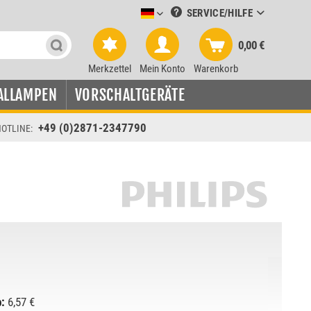
SERVICE/HILFE
Leuchtmittel-Verkauf deutsch
0,00 €
Merkzettel
Mein Konto
Warenkorb
ALLAMPEN
VORSCHALTGERÄTE
+49 (0)2871-2347790
OTLINE:
:
6,57 €