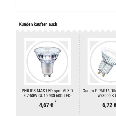
Kunden kauften auch
PHILIPS MAS LED spot VLE D
Osram P PAR16 DIM
3.7-50W GU10 930 60D LED-
W/3000 K 
Reflektorlampe PAR16 3000K
*
4,67 €
6,72 
365lm