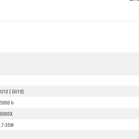
U10 [ GU10]
5000 h
50000X
.7-35W