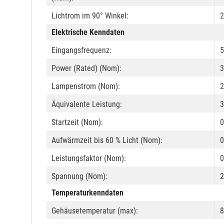
Lichtrom im 90° Winkel:
2
Elektrische Kenndaten
Eingangsfrequenz:
5
Power (Rated) (Nom):
3
Lampenstrom (Nom):
Äquivalente Leistung:
3
Startzeit (Nom):
0
Aufwärmzeit bis 60 % Licht (Nom):
0
Leistungsfaktor (Nom):
0
Spannung (Nom):
2
Temperaturkenndaten
Gehäusetemperatur (max):
8