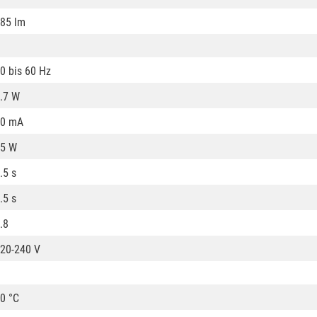
85 lm
0 bis 60 Hz
.7 W
20 mA
5 W
.5 s
.5 s
.8
20-240 V
0 °C