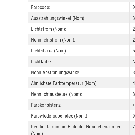
Farbcode:
9
Ausstrahlungswinkel (Nom):
3
Lichtstrom (Nom):
2
Nennlichtstrom (Nom):
2
Lichtstärke (Nom):
5
Lichtfarbe:
N
Nenn-Abstrahlungswinkel:
3
Ähnlichste Farbtemperatur (Nom):
4
Nennlichtausbeute (Nom):
8
Farbkonsistenz:
<
Farbwiedergabeindex (Nom.):
9
Restlichtstrom am Ende der Nennlebensdauer
7
(Nom):