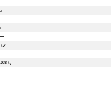
a
a
A++
 kWh
.038 kg