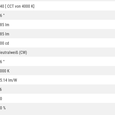
40 [ CCT von 4000 K]
6 °
85 lm
85 lm
00 cd
eutralweiß (CW)
6 °
000 K
5.14 lm/W
6
0
0 %