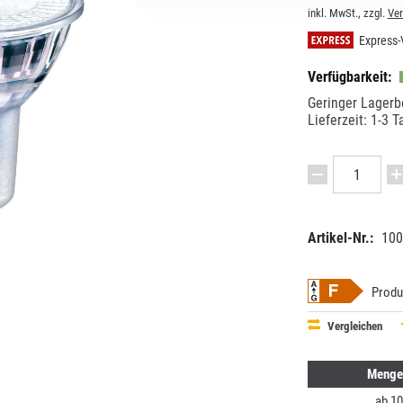
inkl. MwSt., zzgl.
Ve
Express-
Verfügbarkeit:
Geringer Lagerb
Lieferzeit: 1-3 T
Artikel-Nr.:
100
EAN:
MPN:
87186967
707777
Produ
Vergleichen
Menge
ab
10