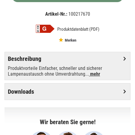
Artikel-Nr.:
100217670
EAN:
MPN:
4052899943056
02-943056
Produktdatenblatt (PDF)
Merken
Beschreibung
Produktvorteile Einfacher, schneller und sicherer
Lampenaustausch ohne Umverdrahtung...
mehr
Downloads
Wir beraten Sie gerne!