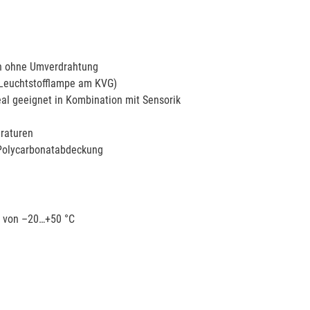
ch ohne Umverdrahtung
 Leuchtstofflampe am KVG)
al geeignet in Kombination mit Sensorik
eraturen
 Polycarbonatabdeckung
 von –20…+50 °C