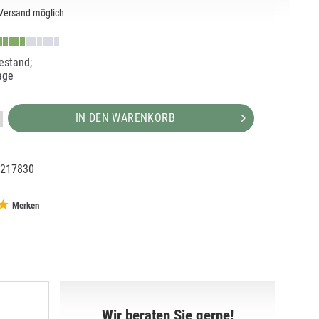
Versand möglich
estand;
age
IN DEN WARENKORB
217830
37581
1
Merken
Wir beraten Sie gerne!