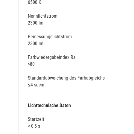
6500 K
Nennlichtstrom
2300 lm
Bemessungslichtstrom
2300 lm
Farbwiedergabeindex Ra
>80
Standardabweichung des Farbabgleichs
≤4 sdcm
Lichttechnische Daten
Startzeit
< 0,5 s