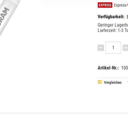
Express-
Verfügbarkeit:
Geringer Lagerb
Lieferzeit: 1-3 T
Artikel-Nr.:
100
EAN:
MPN:
40528999
02-93758
Vergleichen