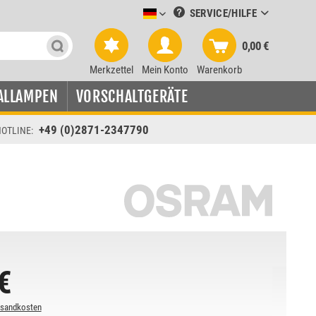
SERVICE/HILFE
Leuchtmittel-Verkauf deutsch
0,00 €
Merkzettel
Mein Konto
Warenkorb
ALLAMPEN
VORSCHALTGERÄTE
+49 (0)2871-2347790
OTLINE:
€
rsandkosten