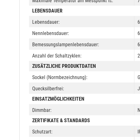
Maximale Temperatur am Messpunkt tc:
7
LEBENSDAUER
Lebensdauer:
6
Nennlebensdauer:
6
Bemessungslampenlebensdauer:
6
Anzahl der Schaltzyklen:
2
ZUSÄTZLICHE PRODUKTDATEN
Sockel (Normbezeichnung):
Quecksilberfrei:
J
EINSATZMÖGLICHKEITEN
Dimmbar:
N
ZERTIFIKATE & STANDARDS
Schutzart:
I