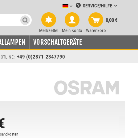
SERVICE/HILFE
Leuchtmittel-Verkauf deutsch
0,00 €
Merkzettel
Mein Konto
Warenkorb
ALLAMPEN
VORSCHALTGERÄTE
+49 (0)2871-2347790
OTLINE:
€
rsandkosten