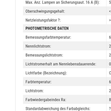
Max. Anz. Lampen an Sicherungsaut. 16 A (B):
5
Oberschwingungsgehalt:
<
Netzleistungsfaktor ?:
>
PHOTOMETRISCHE DATEN
Bemessungsfarbtemperatur:
6
Nennlichtstrom:
2
Bemessungslichtstrom:
2
Lichtstromerhalt am Nennlebensdauerende:
0
Lichtfarbe (Bezeichnung):
C
Farbtemperatur:
6
Lichtstrom:
2
Farbwiedergabeindex Ra:
8
Standardabweichung des Farbabgleichs:
?