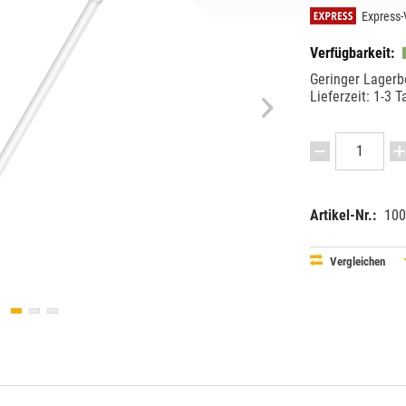
Express-
Verfügbarkeit:
Geringer Lagerb
Lieferzeit: 1-3 T
Artikel-Nr.:
100
EAN:
MPN:
40580751
4058075
Vergleichen