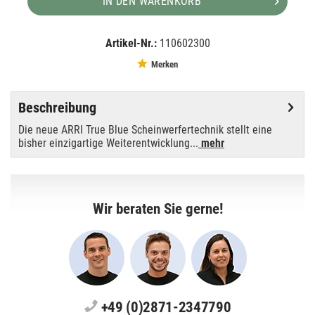
IN DEN WARENKORB
Artikel-Nr.:
110602300
EAN:
MPN:
4250595833736
L3.40500.K
Merken
Beschreibung
Die neue ARRI True Blue Scheinwerfertechnik stellt eine
bisher einzigartige Weiterentwicklung...
mehr
Wir beraten Sie gerne!
+49 (0)2871-2347790