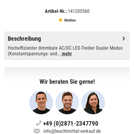
Artikel-Nr.:
141205560
EAN:
MPN:
8717748321077
A9900382
Merken
Beschreibung
Hocheffizienter dimmbare AC/DC LED-Treiber Dualer Modus
(Konstantspannungs- und...
mehr
Wir beraten Sie gerne!
+49 (0)2871-2347790
info@leuchtmittel-verkauf.de