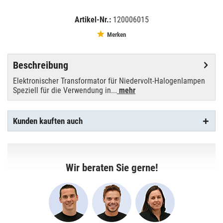
Artikel-Nr.:
120006015
EAN:
MPN:
4026397237306
51402275
Merken
Beschreibung
Elektronischer Transformator für Niedervolt-Halogenlampen
Speziell für die Verwendung in...
mehr
Kunden kauften auch
Wir beraten Sie gerne!