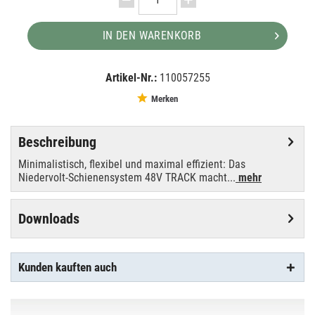
IN DEN WARENKORB
Artikel-Nr.:
110057255
EAN:
MPN:
4024163271905
1006556
Merken
Beschreibung
Minimalistisch, flexibel und maximal effizient: Das
Niedervolt-Schienensystem 48V TRACK macht...
mehr
Downloads
Kunden kauften auch