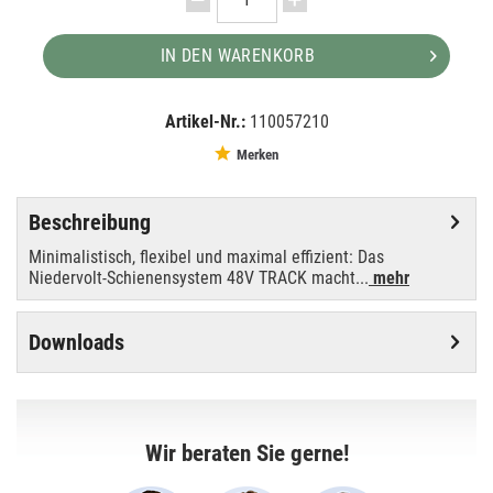
IN DEN WARENKORB
Artikel-Nr.:
110057210
EAN:
MPN:
4024163271998
1006547
Merken
Beschreibung
Minimalistisch, flexibel und maximal effizient: Das
Niedervolt-Schienensystem 48V TRACK macht...
mehr
Downloads
Wir beraten Sie gerne!