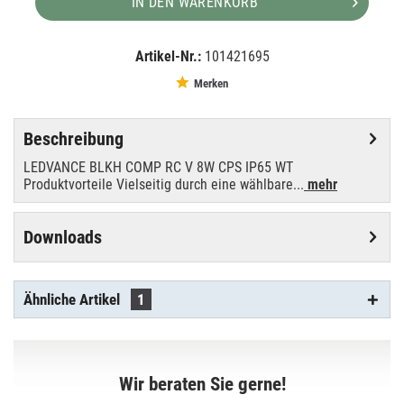
IN DEN WARENKORB
Artikel-Nr.:
101421695
EAN:
MPN:
4099854290503
4099854290503
Merken
Beschreibung
LEDVANCE BLKH COMP RC V 8W CPS IP65 WT
Produktvorteile Vielseitig durch eine wählbare...
mehr
Downloads
Ähnliche Artikel
1
Wir beraten Sie gerne!