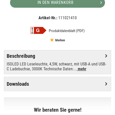
IN DEN WARENKORB
Artikel-Nr.:
111021410
EAN:
MPN:
9009377177361
117575
Produktdatenblatt (PDF)
Merken
Beschreibung
ISOLED LED Leseleuchte, 4,5W, schwarz, mit USB-A und USB-
C Ladebuchse, 3000K Technische Daten:...
mehr
Downloads
Wir beraten Sie gerne!