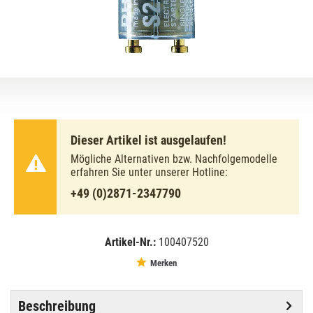
Dieser Artikel ist ausgelaufen!
Mögliche Alternativen bzw. Nachfolgemodelle
erfahren Sie unter unserer Hotline:
+49 (0)2871-2347790
Artikel-Nr.:
100407520
EAN:
MPN:
8711500764980
764980
Merken
Beschreibung