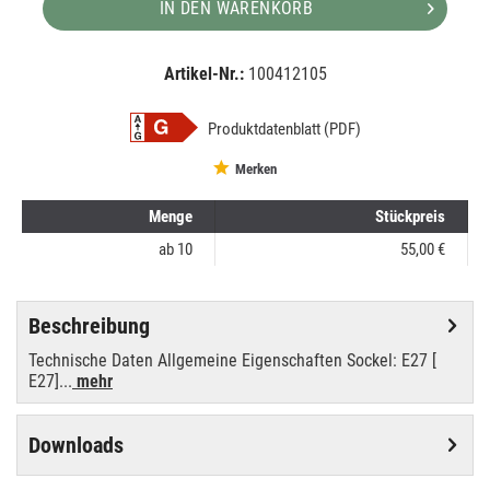
IN DEN WARENKORB
Artikel-Nr.:
100412105
EAN:
MPN:
8718291241881
241881
Produktdatenblatt (PDF)
Merken
Menge
Stückpreis
ab
10
55,00 €
Beschreibung
Technische Daten Allgemeine Eigenschaften Sockel: E27 [
E27]...
mehr
Downloads