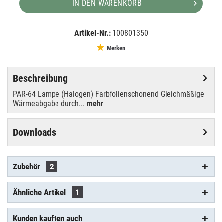
IN DEN WARENKORB
Artikel-Nr.:
100801350
EAN:
MPN:
4026397102574
88147005
Merken
Beschreibung
PAR-64 Lampe (Halogen) Farbfolienschonend Gleichmäßige
Wärmeabgabe durch...
mehr
Downloads
Zubehör
2
Ähnliche Artikel
1
Kunden kauften auch