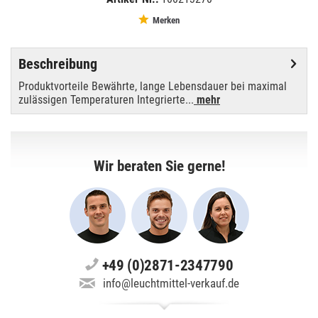
EAN:
MPN:
4008321955937
4008321955937
Merken
Beschreibung
Produktvorteile Bewährte, lange Lebensdauer bei maximal
zulässigen Temperaturen Integrierte...
mehr
Wir beraten Sie gerne!
+49 (0)2871-2347790
info@leuchtmittel-verkauf.de