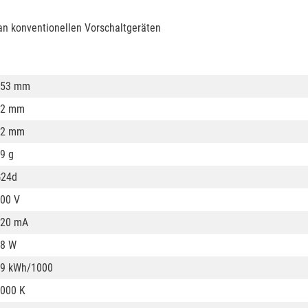
an konventionellen Vorschaltgeräten
153 mm
12 mm
12 mm
9 g
G24d
00 V
220 mA
8 W
9 kWh/1000
000 K