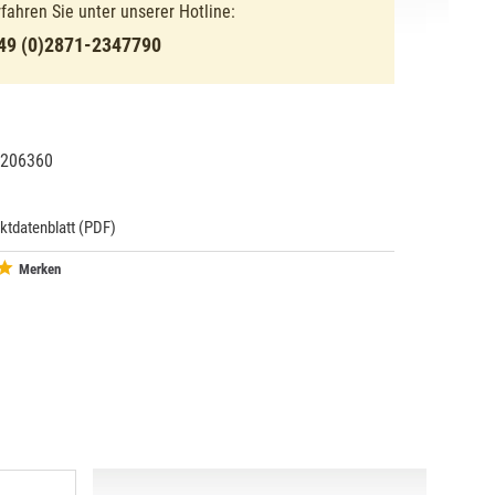
rfahren Sie unter unserer Hotline:
49 (0)2871-2347790
206360
12056
ktdatenblatt (PDF)
Merken