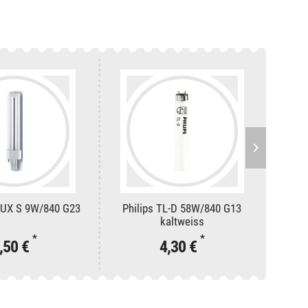
UX S 9W/840 G23
Philips TL-D 58W/840 G13
Osram
kaltweiss
*
*
,50 €
4,30 €