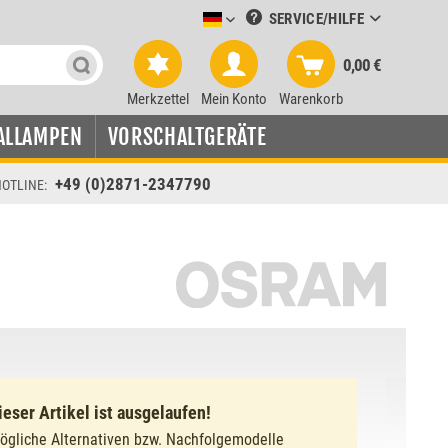
SERVICE/HILFE
Leuchtmittel-Verkauf deutsch
0,00 €
Merkzettel
Mein Konto
Warenkorb
ALLAMPEN
VORSCHALTGERÄTE
+49 (0)2871-2347790
OTLINE:
ieser Artikel ist ausgelaufen!
ögliche Alternativen bzw. Nachfolgemodelle