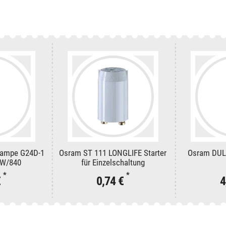
lampe G24D-1
Osram ST 111 LONGLIFE Starter
Osram DUL
3W/840
für Einzelschaltung
*
*
€
0,74 €
4