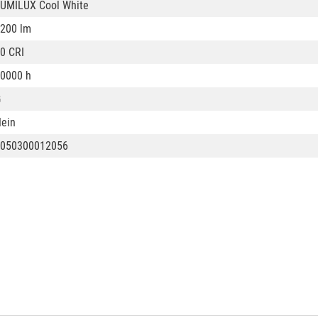
UMILUX Cool White
200 lm
0 CRI
0000 h
G
ein
050300012056