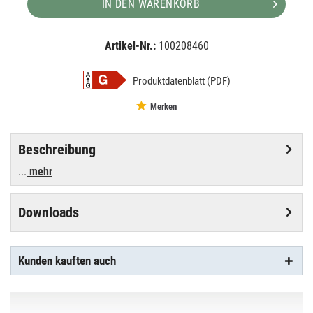
IN DEN WARENKORB
Artikel-Nr.:
100208460
EAN:
MPN:
4008321677907
677907
Produktdatenblatt (PDF)
Merken
Beschreibung
...
mehr
Downloads
Kunden kauften auch