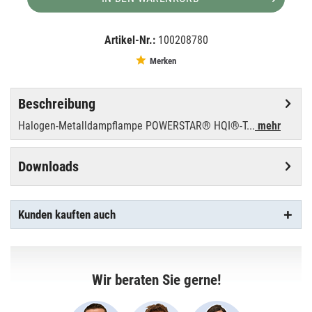
Artikel-Nr.:
100208780
EAN:
MPN:
4008321665379
665379
Merken
Beschreibung
Halogen-Metalldampflampe POWERSTAR® HQI®-T...
mehr
Downloads
Kunden kauften auch
Wir beraten Sie gerne!