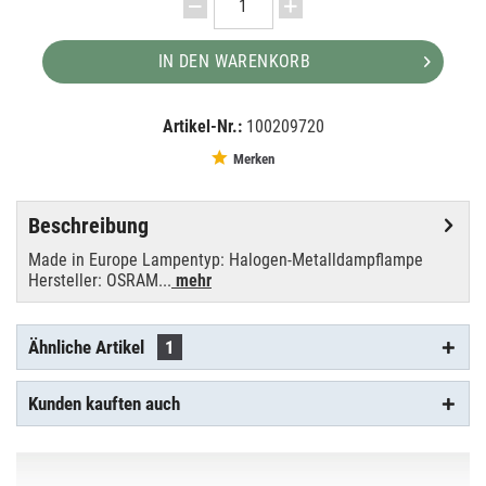
IN DEN WARENKORB
Artikel-Nr.:
100209720
EAN:
MPN:
4008321285256
OSHTI 1200W/D7/60
Merken
Beschreibung
Made in Europe Lampentyp: Halogen-Metalldampflampe
Hersteller: OSRAM...
mehr
Ähnliche Artikel
1
Kunden kauften auch