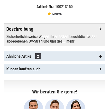
Artikel-Nr.:
100218150
EAN:
MPN:
4008321285232
OSHTI 700W/D4/75
Merken
Beschreibung
Sicherheitshinweise Wegen ihrer hohen Leuchtdichte, der
abgegebenen UV-Strahlung und des...
mehr
Ähnliche Artikel
2
Kunden kauften auch
Wir beraten Sie gerne!