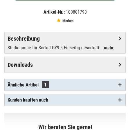
Artikel-Nr.:
100801790
EAN:
MPN:
4026397101850
88382005
Merken
Beschreibung
Studiolampe für Sockel GY9.5 Einseitig gesockelt...
mehr
Downloads
Ähnliche Artikel
1
Kunden kauften auch
Wir beraten Sie gerne!