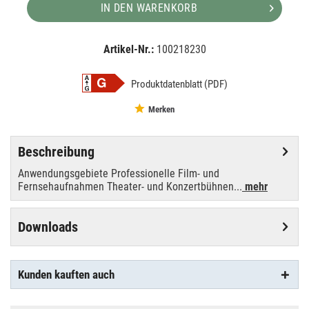
IN DEN WARENKORB
Artikel-Nr.:
100218230
EAN:
MPN:
4050300014180
OS64571
Produktdatenblatt (PDF)
Merken
Beschreibung
Anwendungsgebiete Professionelle Film- und
Fernsehaufnahmen Theater- und Konzertbühnen...
mehr
Downloads
Kunden kauften auch