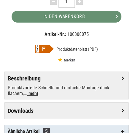
IN DEN WARENKORB
Artikel-Nr.:
100300075
EAN:
MPN:
4058075239678
4058075239678
Produktdatenblatt (PDF)
Merken
Beschreibung
Produktvorteile Schnelle und einfache Montage dank
flachem,...
mehr
Downloads
Ähnliche Artikel
5