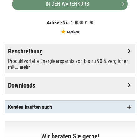
IN DEN WARENKORB
Artikel-Nr.:
100300190
EAN:
MPN:
4058075353770
353770
Merken
Beschreibung
Produktvorteile Energieersparnis von bis zu 90 % verglichen
mit...
mehr
Downloads
Kunden kauften auch
Wir beraten Sie gerne!