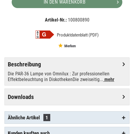
IN DEN WARENKORB
Artikel-Nr.:
100800890
EAN:
MPN:
4026397102277
88061005
Produktdatenblatt (PDF)
Merken
Beschreibung
Die PAR-36 Lampe von Omnilux : Zur professionellen
Effektbeleuchtung in DiskothekenDie zweiseitig...
mehr
Downloads
Ähnliche Artikel
1
Kunden kauften auch