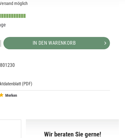
Versand möglich
age
IN DEN WARENKORB
801230
36135
5
ktdatenblatt (PDF)
Merken
Wir beraten Sie gerne!