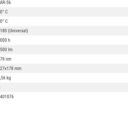
AR-56
0° C
0° C
180 (Universal)
000 h
500 lm
78 nm
127x178 mm
,56 kg
G
401076