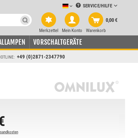
SERVICE/HILFE
Leuchtmittel-Verkauf deutsch
0,00 €
Merkzettel
Mein Konto
Warenkorb
ALLAMPEN
VORSCHALTGERÄTE
+49 (0)2871-2347790
OTLINE:
€
rsandkosten