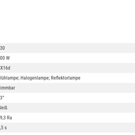
30
00 W
GX16d
lühlampe; Halogenlampe; Reflektorlampe
Dimmbar
3°
eiß
9,3 Ra
,5 s