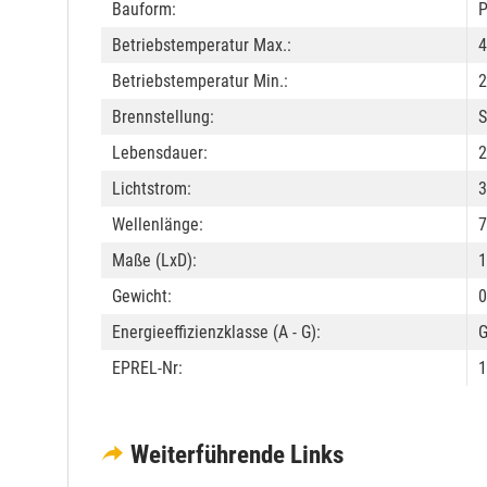
Bauform:
P
Betriebstemperatur Max.:
4
Betriebstemperatur Min.:
2
Brennstellung:
S
Lebensdauer:
2
Lichtstrom:
3
Wellenlänge:
7
Maße (LxD):
Gewicht:
0
Energieeffizienzklasse (A - G):
EPREL-Nr:
1
Weiterführende Links