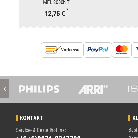
MFL 2000h T
*
12,75 €
Vorkasse
KONTAKT
K
Best
Service- & Bestellhotline: