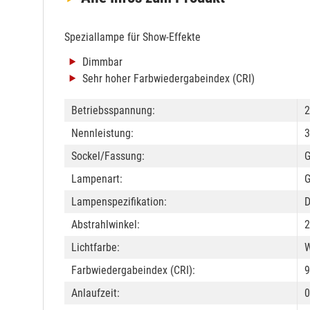
Speziallampe für Show-Effekte
Dimmbar
Sehr hoher Farbwiedergabeindex (CRI)
Betriebsspannung:
2
Nennleistung:
3
Sockel/Fassung:
Lampenart:
G
Lampenspezifikation:
Abstrahlwinkel:
2
Lichtfarbe:
W
Farbwiedergabeindex (CRI):
9
Anlaufzeit:
0