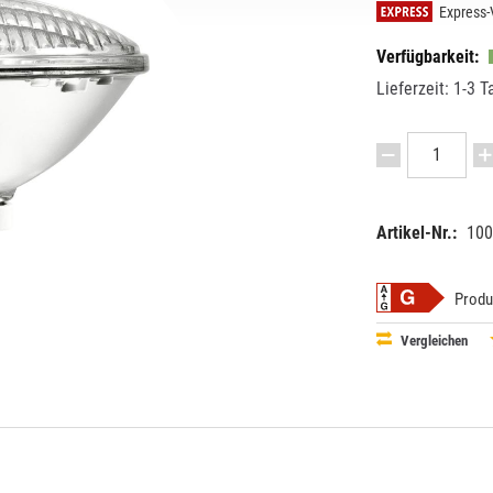
Express-
Verfügbarkeit:
Lieferzeit: 1-3 T
Artikel-Nr.:
100
EAN:
MPN:
40263971
8812510
Produ
Vergleichen