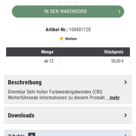
IN DEN WARENKORB
Artikel-Nr.:
100401120
EAN:
MPN:
8711500440600
88147315
Merken
Menge
Stückpreis
ab
12
50,00 €
Beschreibung
Dimmbar Sehr hoher Farbwiedergabeindex (CRI)
Weiterführende Informationen zu diesem Produkt...
mehr
Downloads